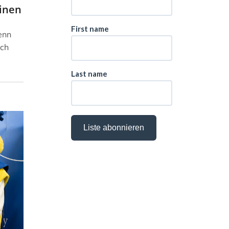
linen
Denn
rch