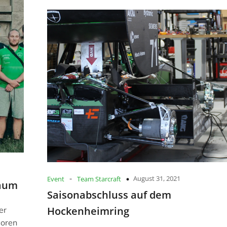
-
August 31, 2021
Event
Team Starcraft
läum
Saisonabschluss auf dem
Hockenheimring
er
soren