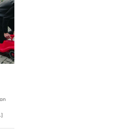
1
 an
…]