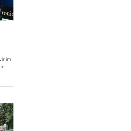
ir im
in