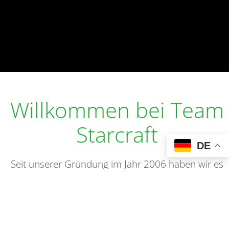
Willkommen bei Team
Starcraft
DE
Seit unserer Gründung im Jahr 2006 haben wir es
uns zum Ziel gesetzt, Rennwagen für die Formula
Student zu entwickeln, um damit in internationalen
Wettbewerben erfolgreich gegen andere
Hochschulteams aus der ganzen Welt anzutreten.