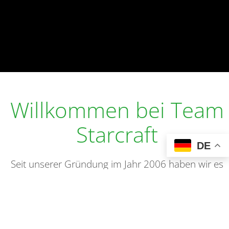
Willkommen bei Team
Starcraft
DE
Seit unserer Gründung im Jahr 2006 haben wir es
uns zum Ziel gesetzt, Rennwagen für die Formula
Student zu entwickeln, um damit in internationalen
Wettbewerben erfolgreich gegen andere
Hochschulteams aus der ganzen Welt anzutreten.