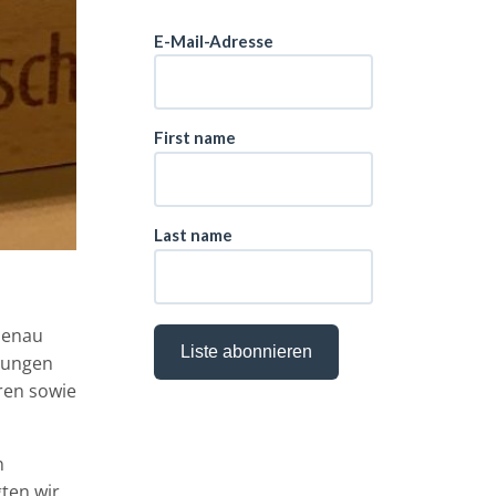
lmenau
klungen
en sowie
n
ten wir