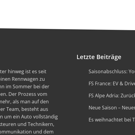
Letzte Beiträge
er hinweg ist es seit
Saisonabschluss: You
 einen Rennwagen zu
FS France: EV & Driv
ann im Sommer bei der
en. Der Prozess vom
FS Alpe Adria: Zurück
 mehr, als man auf den
Neue Saison – Neue
ser Team, besteht aus
n um ein Auto vollständig
Es weihnachtet bei 
kteuren und Technikern,
 Kommunikation und dem