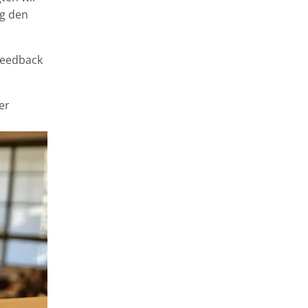
ng den
Feedback
er