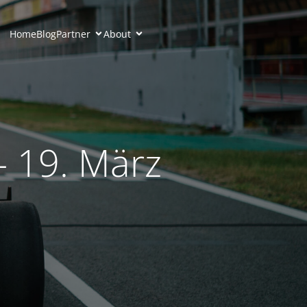
Home
Blog
Partner
About
 19. März