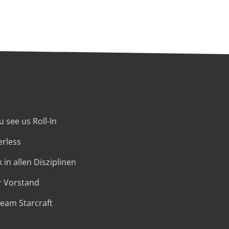
 see us Roll-In
erless
 in allen Disziplinen
r Vorstand
Team Starcraft