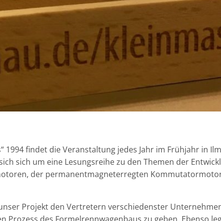
 1994 findet die Veranstaltung jedes Jahr im Frühjahr in I
t sich sich um eine Lesungsreihe zu den Themen der Entwic
motoren, der permanentmagneterregten Kommutatormotor
unser Projekt den Vertretern verschiedenster Unternehme
 den Prozess des Formelrennwagenbaus zu geben. Ebenso leg