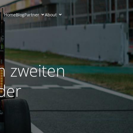
Home
Blog
Partner
About
m zweiten
der