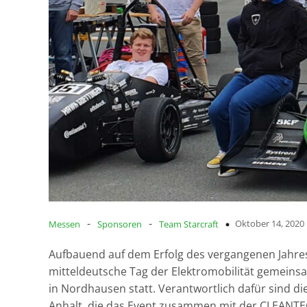
-
-
Oktober 14, 2020
Messen
Sponsoren
Team Starcraft
Aufbauend auf dem Erfolg des vergangenen Jahres
mitteldeutsche Tag der Elektromobilität gemei
in Nordhausen statt. Verantwortlich dafür sind 
Anhalt, die das Event zusammen mit der CLEANTEC