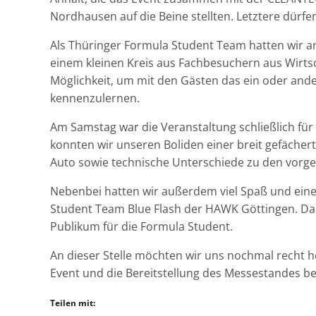
Nordhausen auf die Beine stellten. Letztere dürf
Als Thüringer Formula Student Team hatten wir a
einem
kleinen Kreis
aus
Fachbesuchern aus Wirtsch
Möglichkeit, um mit den Gästen
das ein oder and
kennenzulernen.
Am Samstag
war die
Veranstaltung
schließlich für
konnten wir unseren
Boliden einer breit gefäche
Auto
sowie
technische Unterschiede zu
den vorge
Nebenbei hatten wir
außerdem
viel Spaß und ein
Student Team Blue Flash der HAWK Göttingen
. D
Publikum
für die Formula Studen
t
.
An dieser Stelle
möchten wir uns
nochmal
recht h
Event
und
die
Bereitstellung
des Messestandes b
Teilen mit: