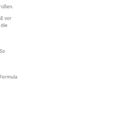
grüßen.
5E vor
 die
 So
 Formula