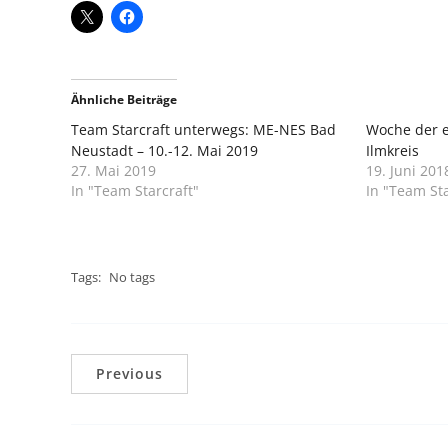
Ähnliche Beiträge
Team Starcraft unterwegs: ME-NES Bad
Woche der 
Neustadt – 10.-12. Mai 2019
Ilmkreis
27. Mai 2019
19. Juni 201
In "Team Starcraft"
In "Team Sta
Tags:
No tags
Previous