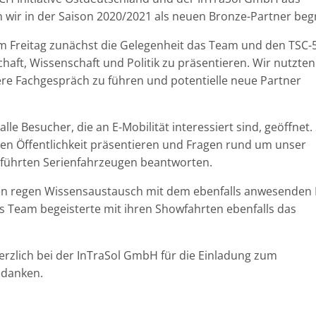
en wir in der Saison 2020/2021 als neuen Bronze-Partner be
m Freitag zunächst die Gelegenheit
das Team und
den TSC-
aft, Wissenschaft und Politik
zu präsentieren
. Wir nutz
t
en
ere Fachgespräch zu führen und potentielle neue Partner
 alle
Besucher
, die an
E-Mobilität interessiert
sind, geöffnet.
rten Öffentlichkeit präsentieren und Fragen rund um unser
führten
Serienfahrzeugen
beantworten.
en regen Wissensaustausch mit dem ebenfalls anwesenden
as Team begeisterte
mit ihren
Show
fahrten
ebenfalls
das
erzlich bei der
InTraSol
GmbH für die Einladung
zum
edanken.