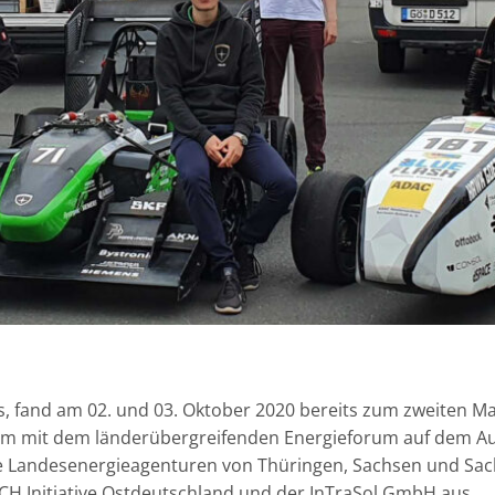
, fand am 02. und 03. Oktober 2020 bereits zum zweiten Ma
nsam mit dem länderübergreifenden Energieforum auf dem 
die Landesenergieagenturen von Thüringen, Sachsen und Sa
H Initiative Ostdeutschland und der
In
T
ra
S
ol
GmbH aus