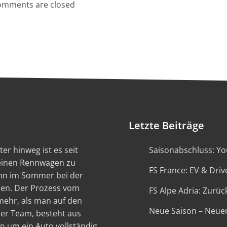
mments are closed
Letzte Beiträge
er hinweg ist es seit
Saisonabschluss: You
 einen Rennwagen zu
FS France: EV & Driv
ann im Sommer bei der
en. Der Prozess vom
FS Alpe Adria: Zurück
 mehr, als man auf den
Neue Saison – Neue
ser Team, besteht aus
n um ein Auto vollständig