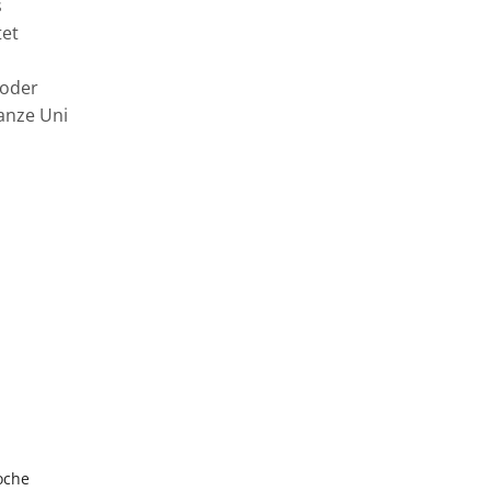
s
tet
 oder
ganze Uni
oche