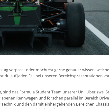
stag verpasst oder möchtest gerne genauer wissen, welch
st du auf jeden Fall bei unseren Bereichspräsentationen v
aft, sind das Formula Student Team unserer Uni. Über zwei 
riebenen Rennwagen und forschen parallel im Bereich Drive
er Technik und den damit einhergehenden Bereichen Chassis