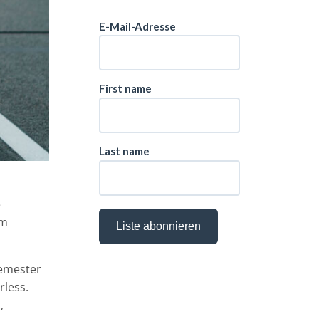
e
om
Semester
rless.
,