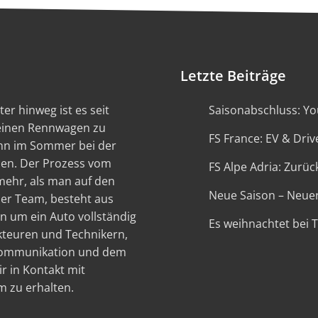
Letzte Beiträge
er hinweg ist es seit
Saisonabschluss: You
 einen Rennwagen zu
FS France: EV & Driv
ann im Sommer bei der
en. Der Prozess vom
FS Alpe Adria: Zurück
 mehr, als man auf den
Neue Saison – Neue
ser Team, besteht aus
n um ein Auto vollständig
Es weihnachtet bei 
kteuren und Technikern,
 Kommunikation und dem
r in Kontakt mit
 zu erhalten.