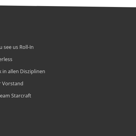
 see us Roll-In
erless
 in allen Disziplinen
r Vorstand
Team Starcraft