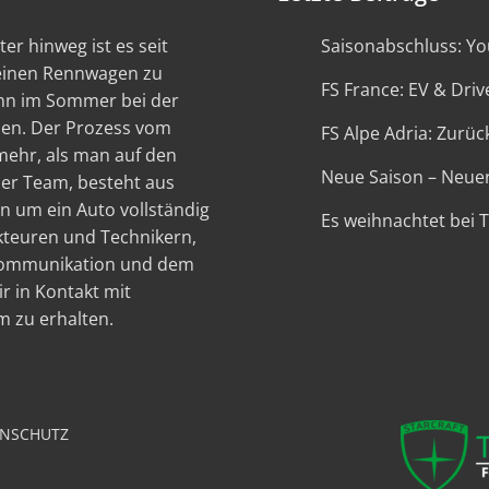
er hinweg ist es seit
Saisonabschluss: You
 einen Rennwagen zu
FS France: EV & Driv
ann im Sommer bei der
en. Der Prozess vom
FS Alpe Adria: Zurück
 mehr, als man auf den
Neue Saison – Neue
ser Team, besteht aus
n um ein Auto vollständig
Es weihnachtet bei 
kteuren und Technikern,
 Kommunikation und dem
r in Kontakt mit
 zu erhalten.
NSCHUTZ