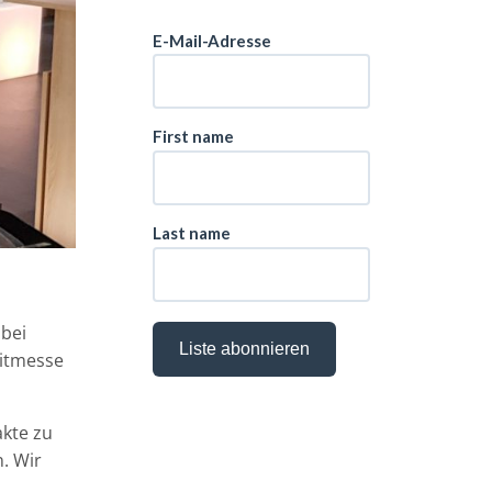
 bei
eitmesse
akte zu
. Wir