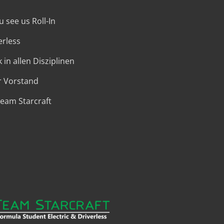
 see us Roll-In
erless
 in allen Disziplinen
r Vorstand
Team Starcraft