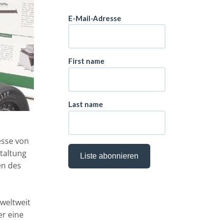
esse von
taltung
en des
weltweit
er eine