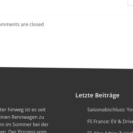
mments are closed
Letzte Beiträge
er hinweg ist es seit
Saisonabschluss: You
 einen Rennwagen zu
FS France: EV & Driv
ann im Sommer bei der
en. Der Prozess vom