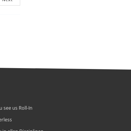
 see us Roll-In
erless