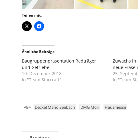
Teilen mit:
Ähnliche Beiträge
Baugruppenpräsentation Radträger
Zuwachs in 
und Getriebe
neue Fräse i
10. Dezember 2018
25. Septemb
In "Team Starcraft"
In "Team Sta
Tags:
Deckel Maho Seebach
DMG Mori
Hausmesse
Previous