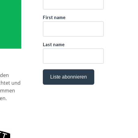
 den
ichtet und
stimmen
en.