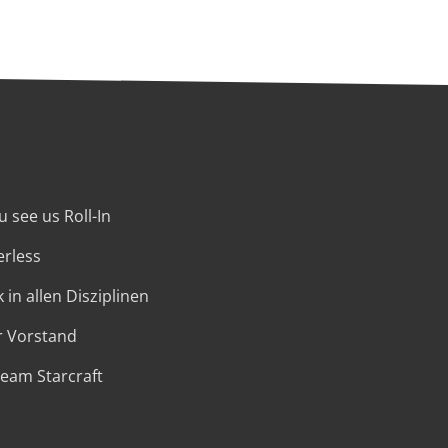
 see us Roll-In
erless
 in allen Disziplinen
r Vorstand
Team Starcraft