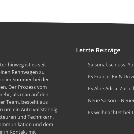
Letzte Beiträge
er hinweg ist es seit
Saisonabschluss: You
 einen Rennwagen zu
FS France: EV & Driv
ann im Sommer bei der
en. Der Prozess vom
FS Alpe Adria: Zurück
 mehr, als man auf den
Neue Saison – Neue
ser Team, besteht aus
n um ein Auto vollständig
Es weihnachtet bei 
kteuren und Technikern,
 Kommunikation und dem
r in Kontakt mit