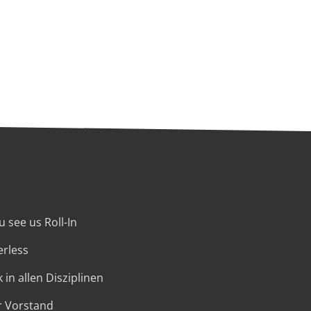
 see us Roll-In
erless
 in allen Disziplinen
r Vorstand