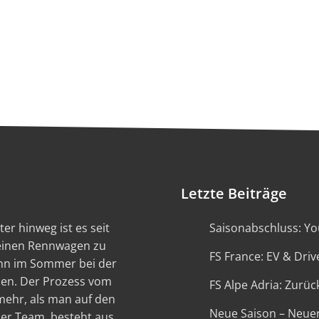
Letzte Beiträge
er hinweg ist es seit
Saisonabschluss: You
 einen Rennwagen zu
FS France: EV & Driv
ann im Sommer bei der
en. Der Prozess vom
FS Alpe Adria: Zurück
 mehr, als man auf den
Neue Saison – Neue
ser Team, besteht aus