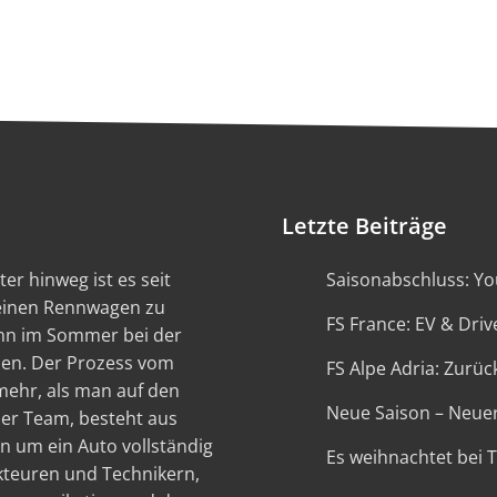
Letzte Beiträge
er hinweg ist es seit
Saisonabschluss: You
 einen Rennwagen zu
FS France: EV & Driv
ann im Sommer bei der
en. Der Prozess vom
FS Alpe Adria: Zurück
 mehr, als man auf den
Neue Saison – Neue
ser Team, besteht aus
n um ein Auto vollständig
Es weihnachtet bei 
kteuren und Technikern,