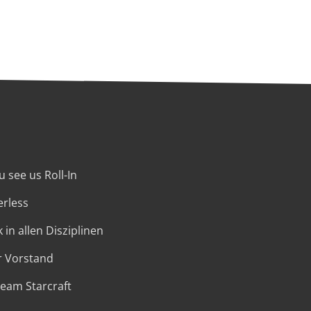
 see us Roll-In
erless
 in allen Disziplinen
r Vorstand
Team Starcraft