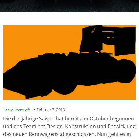
Februar 7, 2019
Team Starcraft
Die diesjährige Saison hat bereits im Oktober begonnen
und das Team hat Design, Konstruktion und Entwicklung
des neuen Rennwagens abgeschlossen. Nun geht es in