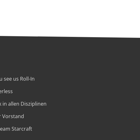
 see us Roll-In
erless
 in allen Disziplinen
r Vorstand
Team Starcraft