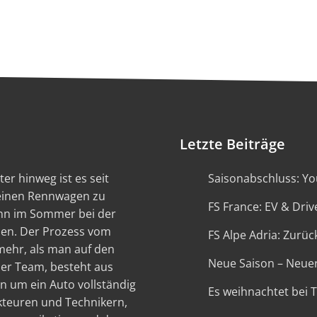
Letzte Beiträge
er hinweg ist es seit
Saisonabschluss: You
 einen Rennwagen zu
FS France: EV & Driv
ann im Sommer bei der
en. Der Prozess vom
FS Alpe Adria: Zurück
 mehr, als man auf den
Neue Saison – Neue
ser Team, besteht aus
n um ein Auto vollständig
Es weihnachtet bei 
kteuren und Technikern,