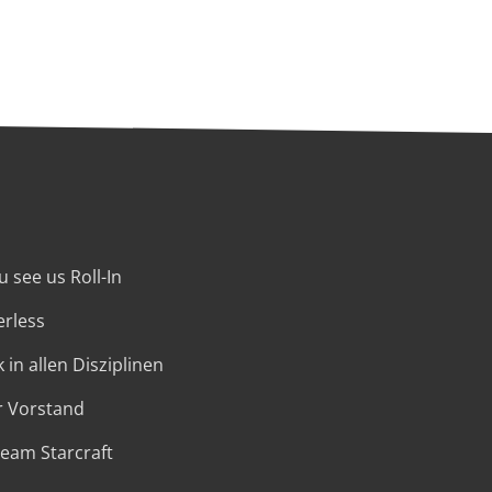
 see us Roll-In
erless
 in allen Disziplinen
r Vorstand
Team Starcraft