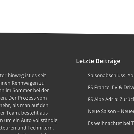
Letzte Beiträge
er hinweg ist es seit
Saisonabschluss: You
 einen Rennwagen zu
FS France: EV & Driv
ann im Sommer bei der
en. Der Prozess vom
FS Alpe Adria: Zurück
 mehr, als man auf den
Neue Saison – Neue
ser Team, besteht aus
n um ein Auto vollständig
Es weihnachtet bei 
kteuren und Technikern,