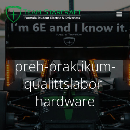
preh-praktikum-
qualittslabor-
hardware