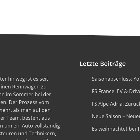
Letzte Beiträge
er hinweg ist es seit
Saisonabschluss: You
 einen Rennwagen zu
FS France: EV & Driv
ann im Sommer bei der
en. Der Prozess vom
FS Alpe Adria: Zurück
 mehr, als man auf den
Neue Saison – Neue
ser Team, besteht aus
n um ein Auto vollständig
Es weihnachtet bei 
kteuren und Technikern,