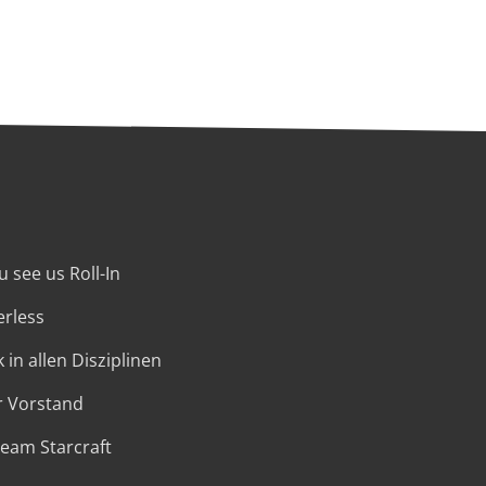
 see us Roll-In
erless
 in allen Disziplinen
r Vorstand
Team Starcraft