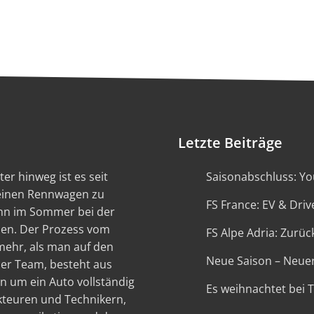
Letzte Beiträge
er hinweg ist es seit
Saisonabschluss: You
 einen Rennwagen zu
FS France: EV & Driv
ann im Sommer bei der
en. Der Prozess vom
FS Alpe Adria: Zurück
 mehr, als man auf den
Neue Saison – Neue
ser Team, besteht aus
n um ein Auto vollständig
Es weihnachtet bei 
kteuren und Technikern,