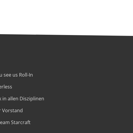
 see us Roll-In
erless
 in allen Disziplinen
r Vorstand
Team Starcraft