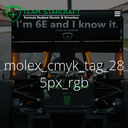
molex_cmyk_tag_28
5px_rgb