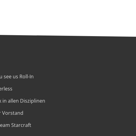
 see us Roll-In
erless
 in allen Disziplinen
r Vorstand
Team Starcraft