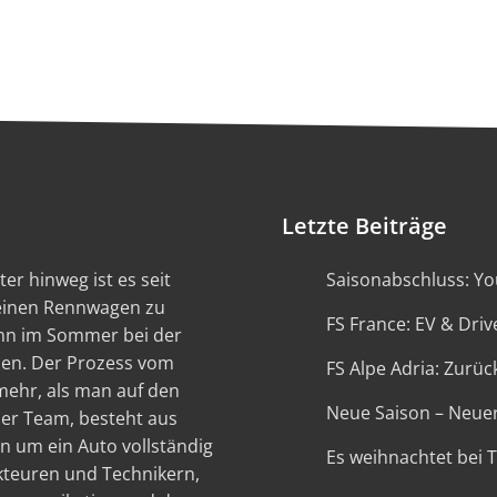
Letzte Beiträge
er hinweg ist es seit
Saisonabschluss: You
 einen Rennwagen zu
FS France: EV & Driv
ann im Sommer bei der
en. Der Prozess vom
FS Alpe Adria: Zurück
 mehr, als man auf den
Neue Saison – Neue
ser Team, besteht aus
n um ein Auto vollständig
Es weihnachtet bei 
kteuren und Technikern,