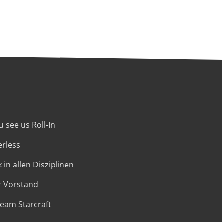
 see us Roll-In
erless
 in allen Disziplinen
r Vorstand
Team Starcraft