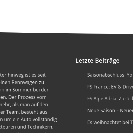
Letzte Beiträge
er hinweg ist es seit
Saisonabschluss: You
 einen Rennwagen zu
FS France: EV & Driv
ann im Sommer bei der
en. Der Prozess vom
FS Alpe Adria: Zurück
 mehr, als man auf den
Neue Saison – Neue
ser Team, besteht aus
n um ein Auto vollständig
Es weihnachtet bei 
kteuren und Technikern,