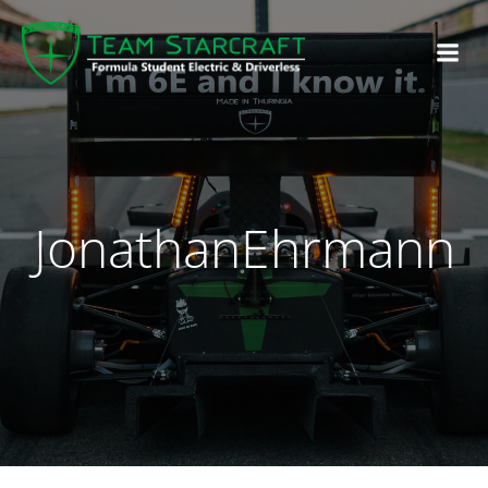
JonathanEhrmann