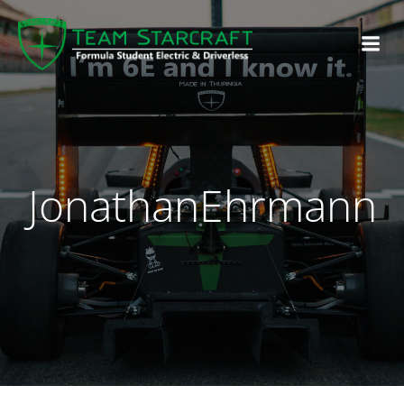
JonathanEhrmann