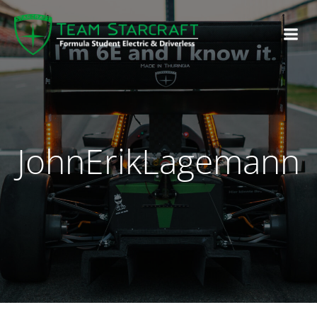
JohnErikLagemann