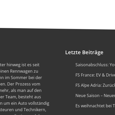
Letzte Beiträge
er hinweg ist es seit
Saisonabschluss: You
 einen Rennwagen zu
FS France: EV & Driv
ann im Sommer bei der
en. Der Prozess vom
FS Alpe Adria: Zurück
 mehr, als man auf den
Neue Saison – Neue
ser Team, besteht aus
n um ein Auto vollständig
Es weihnachtet bei 
kteuren und Technikern,