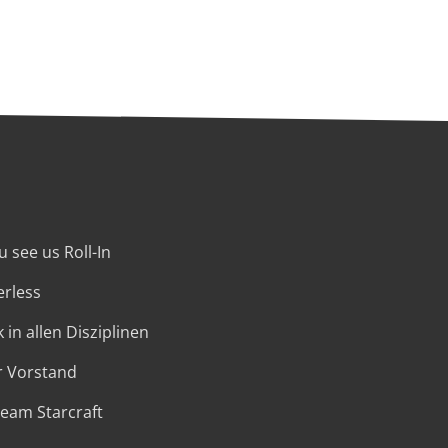
 see us Roll-In
erless
 in allen Disziplinen
r Vorstand
Team Starcraft