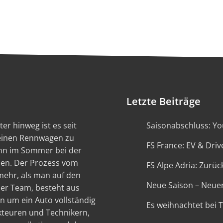
Letzte Beiträge
er hinweg ist es seit
Saisonabschluss: You
 einen Rennwagen zu
FS France: EV & Driv
ann im Sommer bei der
en. Der Prozess vom
FS Alpe Adria: Zurück
 mehr, als man auf den
Neue Saison – Neue
ser Team, besteht aus
n um ein Auto vollständig
Es weihnachtet bei 
kteuren und Technikern,