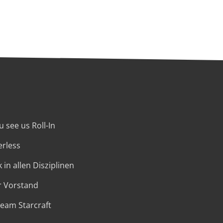
 see us Roll-In
erless
 in allen Disziplinen
r Vorstand
Team Starcraft