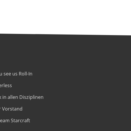
 see us Roll-In
erless
 in allen Disziplinen
r Vorstand
Team Starcraft