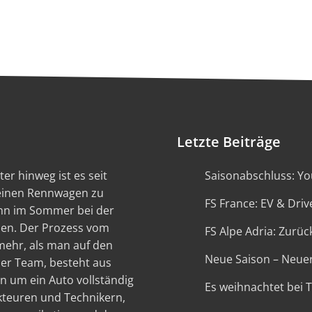
Letzte Beiträge
er hinweg ist es seit
Saisonabschluss: You
 einen Rennwagen zu
FS France: EV & Driv
ann im Sommer bei der
en. Der Prozess vom
FS Alpe Adria: Zurück
 mehr, als man auf den
Neue Saison – Neue
ser Team, besteht aus
n um ein Auto vollständig
Es weihnachtet bei 
kteuren und Technikern,