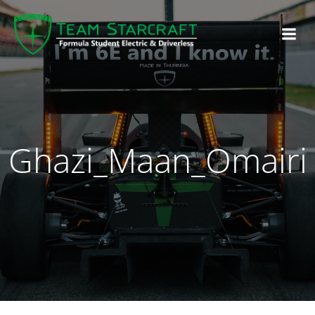
Ghazi_Maan_Omairi