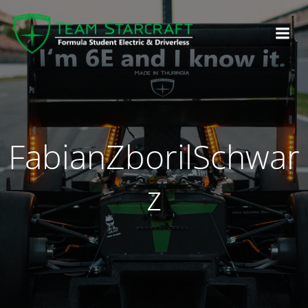
FabianZborilSchwar
z