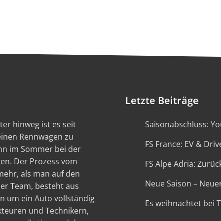
Letzte Beiträge
er hinweg ist es seit
Saisonabschluss: You
 einen Rennwagen zu
FS France: EV & Driv
ann im Sommer bei der
en. Der Prozess vom
FS Alpe Adria: Zurück
 mehr, als man auf den
Neue Saison – Neue
ser Team, besteht aus
n um ein Auto vollständig
Es weihnachtet bei 
kteuren und Technikern,