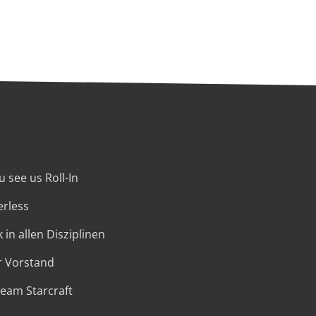
 see us Roll-In
erless
 in allen Disziplinen
r Vorstand
Team Starcraft