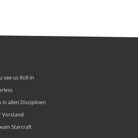
 see us Roll-In
erless
 in allen Disziplinen
r Vorstand
Team Starcraft