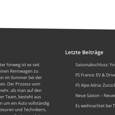
Letzte Beiträge
er hinweg ist es seit
Saisonabschluss: You
 einen Rennwagen zu
FS France: EV & Driv
ann im Sommer bei der
en. Der Prozess vom
FS Alpe Adria: Zurück
 mehr, als man auf den
Neue Saison – Neue
ser Team, besteht aus
n um ein Auto vollständig
Es weihnachtet bei 
kteuren und Technikern,