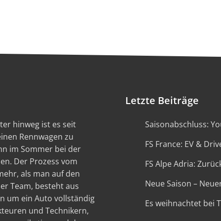
Letzte Beiträge
er hinweg ist es seit
Saisonabschluss: You
 einen Rennwagen zu
FS France: EV & Driv
ann im Sommer bei der
en. Der Prozess vom
FS Alpe Adria: Zurück
 mehr, als man auf den
Neue Saison – Neue
ser Team, besteht aus
n um ein Auto vollständig
Es weihnachtet bei 
kteuren und Technikern,