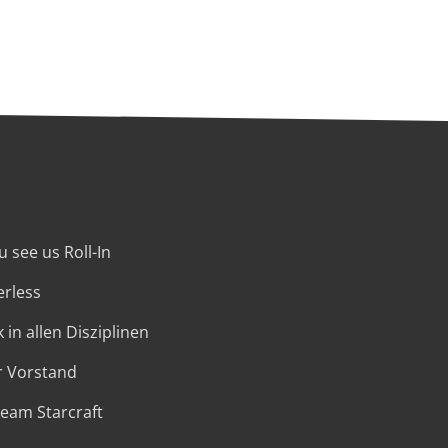
 see us Roll-In
erless
 in allen Disziplinen
r Vorstand
Team Starcraft