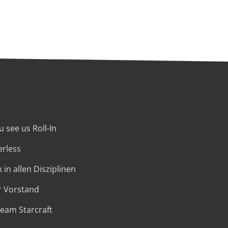
 see us Roll-In
erless
 in allen Disziplinen
r Vorstand
Team Starcraft