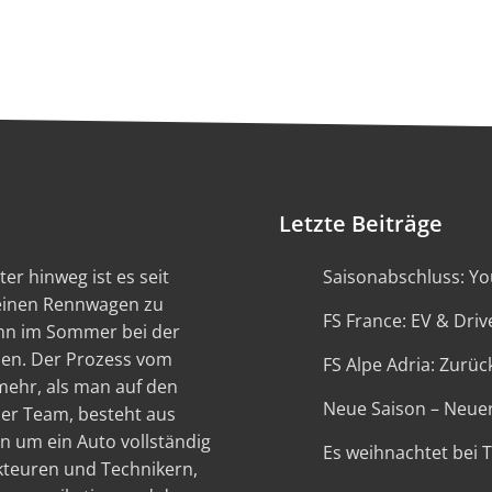
Letzte Beiträge
er hinweg ist es seit
Saisonabschluss: You
 einen Rennwagen zu
FS France: EV & Driv
ann im Sommer bei der
en. Der Prozess vom
FS Alpe Adria: Zurück
 mehr, als man auf den
Neue Saison – Neue
ser Team, besteht aus
n um ein Auto vollständig
Es weihnachtet bei 
kteuren und Technikern,