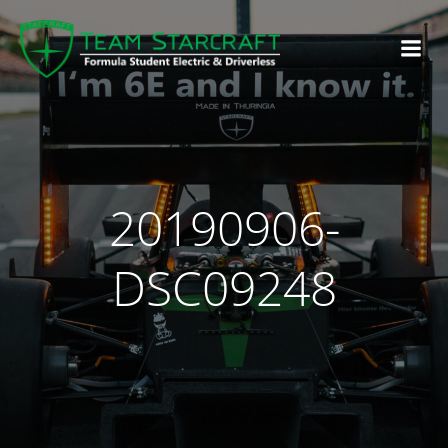
20190906-
DSC09248