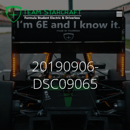
20190906-
DSC09065