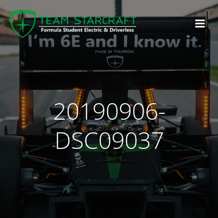
20190906-
DSC09037