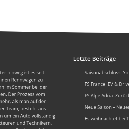
Letzte Beiträge
er hinweg ist es seit
Saisonabschluss: You
 einen Rennwagen zu
FS France: EV & Driv
ann im Sommer bei der
en. Der Prozess vom
FS Alpe Adria: Zurück
 mehr, als man auf den
Neue Saison – Neue
ser Team, besteht aus
n um ein Auto vollständig
Es weihnachtet bei 
kteuren und Technikern,