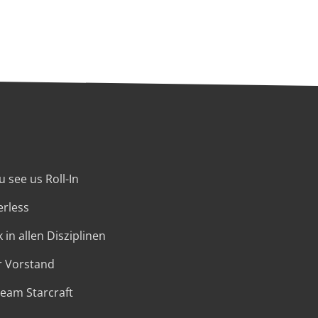
 see us Roll-In
erless
 in allen Disziplinen
r Vorstand
Team Starcraft