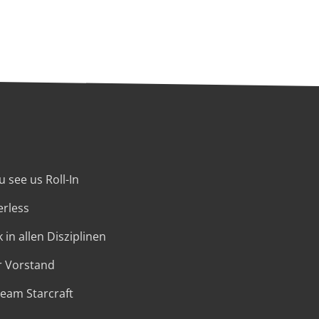
 see us Roll-In
erless
 in allen Disziplinen
r Vorstand
Team Starcraft