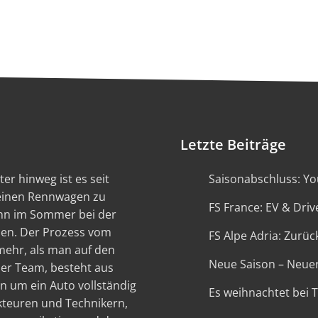
Letzte Beiträge
er hinweg ist es seit
Saisonabschluss: You
 einen Rennwagen zu
FS France: EV & Driv
ann im Sommer bei der
en. Der Prozess vom
FS Alpe Adria: Zurück
 mehr, als man auf den
Neue Saison – Neue
ser Team, besteht aus
n um ein Auto vollständig
Es weihnachtet bei 
kteuren und Technikern,