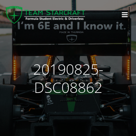
20190825-
DSC08862