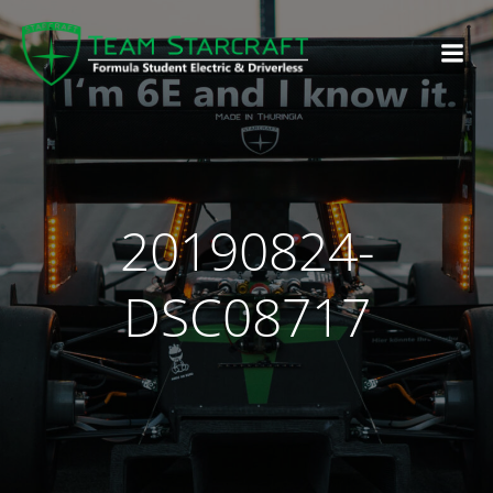
20190824-
DSC08717