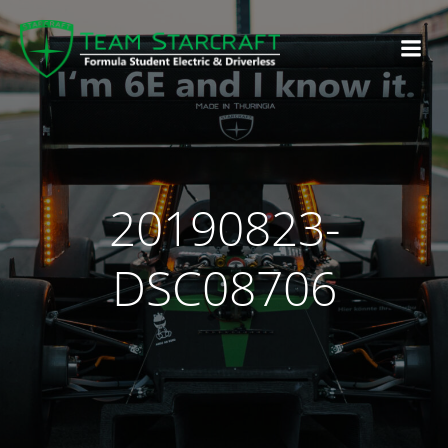
20190823-
DSC08706