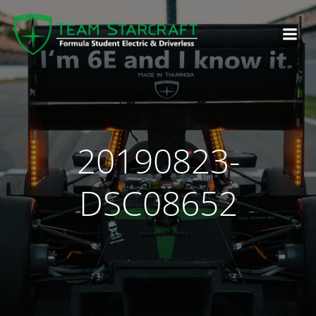
20190823-
DSC08652