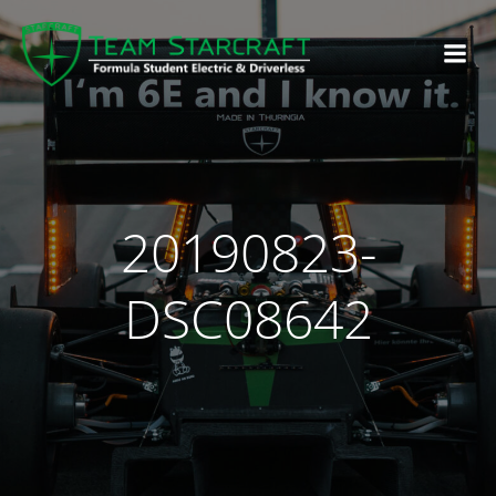
20190823-
DSC08642