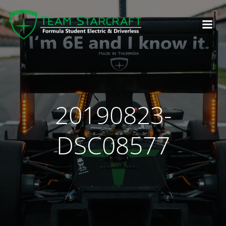
20190823-
DSC08577