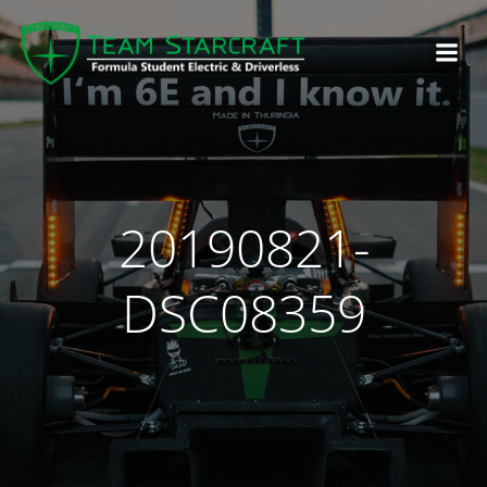
20190821-
DSC08359