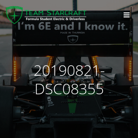
20190821-
DSC08355