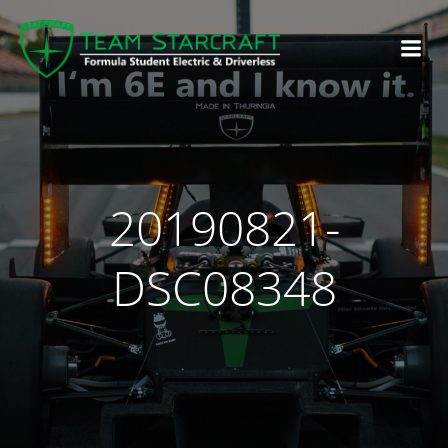
20190821-
DSC08348