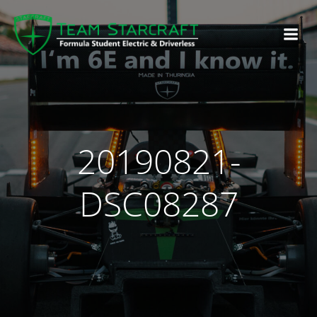
20190821-
DSC08287