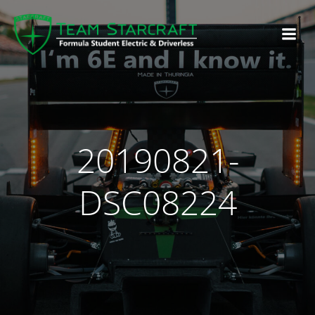
20190821-
DSC08224