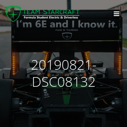
20190821-
DSC08132