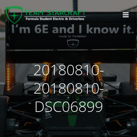
20180810-
20180810-
DSC06899